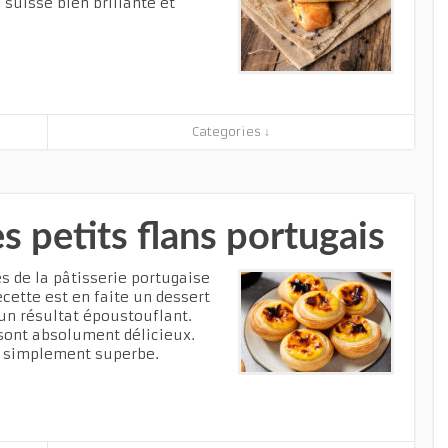
 suisse bien brillante et
Categories ↓
es petits flans portugais
és de la pâtisserie portugaise
ecette est en faite un dessert
 un résultat époustouflant.
s sont absolument délicieux.
ut simplement superbe.