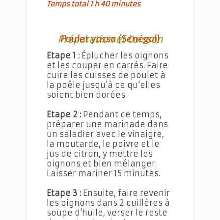
Temps total 1 h 40 minutes
Poulet yassa (Sénégal)
Préparation et Cuisson
Etape 1 :
Éplucher les oignons
et les couper en carrés. Faire
cuire les cuisses de poulet à
la poêle jusqu'à ce qu'elles
soient bien dorées.
Etape 2 :
Pendant ce temps,
préparer une marinade dans
un saladier avec le vinaigre,
la moutarde, le poivre et le
jus de citron, y mettre les
oignons et bien mélanger.
Laisser mariner 15 minutes.
Etape 3 :
Ensuite, faire revenir
les oignons dans 2 cuillères à
soupe d'huile, verser le reste