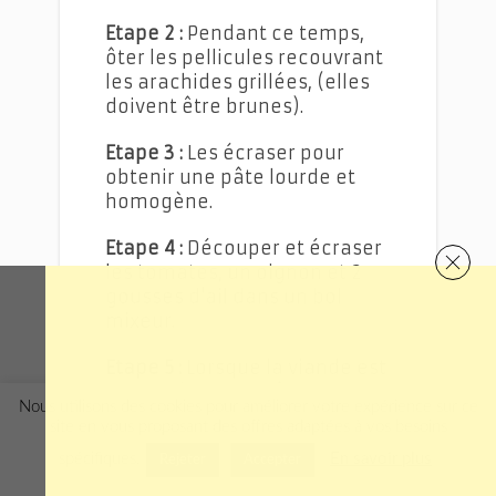
Etape 2 :
Pendant ce temps,
ôter les pellicules recouvrant
les arachides grillées, (elles
doivent être brunes).
Etape 3 :
Les écraser pour
obtenir une pâte lourde et
homogène.
Etape 4 :
Découper et écraser
les tomates, un oignon et 2
gousses d'ail dans un bol
mixeur.
Etape 5 :
Lorsque la viande est
cuite, délayer la pâte
Nous utilisons des cookies pour améliorer votre expérience sur ce
d'arachide obtenue dans un
site en vous proposant des offres adaptées à vos besoins
peu d'eau tiède pour qu'elle
spécifiques.
En savoir plus
Rejeter
Accepter
ne fasse pas de grumeaux
après.