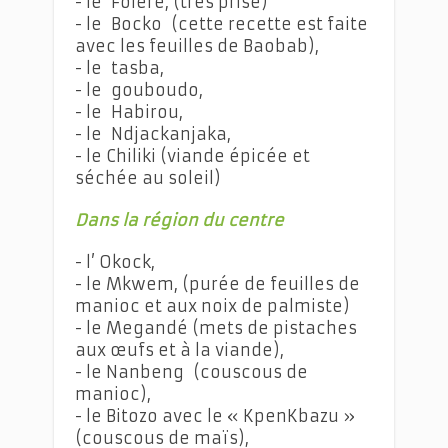
- le Foléré, (très prisé)
- le Bocko (cette recette est faite
avec les feuilles de Baobab),
- le tasba,
- le gouboudo,
- le Habirou,
- le Ndjackanjaka,
- le Chiliki (viande épicée et
séchée au soleil)
Dans la région du centre
- l’ Okock,
- le Mkwem, (purée de feuilles de
manioc et aux noix de palmiste)
- le Megandé (mets de pistaches
aux œufs et à la viande),
- le Nanbeng (couscous de
manioc),
- le Bitozo avec le « KpenKbazu »
(couscous de maïs),