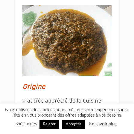
Origine
Plat très apprécié de la Cuisine
camerounaise ou cuisine du
Nous utilisons des cookies pour améliorer votre expérience sur ce
site en vous proposant des offres adaptées à vos besoins
mboa, l’okock est un plat typique
des Bétis, tribu de la région du
spécifiques.
En savoir plus
Rejeter
Accepter
centre et du Sud du Cameroun.