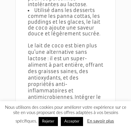
intolérantes au lactose.
Utilisé dans les desserts
comme les panna cottas, les
puddings et les glaces, le lait
de coco ajoute une saveur
douce et légèrement sucrée.
Le lait de coco est bien plus
qu'une alternative sans
lactose : il est un super-
aliment à part entière, offrant
des graisses saines, des
antioxydants, et des
propriétés anti-
inflammatoires et
antimicrobiennes. Intégrer le
lait de coco dans une
Nous utilisons des cookies pour améliorer votre expérience sur ce
alimentation variée peut
site en vous proposant des offres adaptées à vos besoins
apporter de nombreux
spécifiques.
En savoir plus
Rejeter
Accepter
bienfaits pour la santé, tout
en offrant une délicieuse