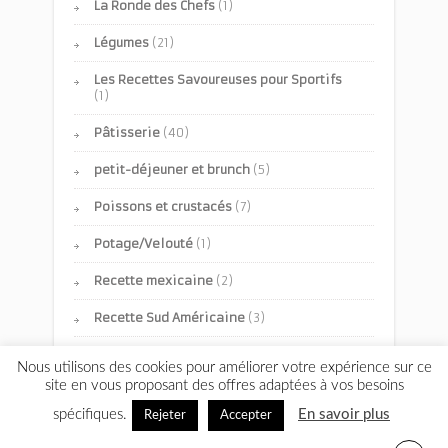
La Ronde des Chefs
(1)
Légumes
(21)
Les Recettes Savoureuses pour Sportifs
(1)
Pâtisserie
(40)
petit-déjeuner et brunch
(5)
Poissons et crustacés
(7)
Potage/Velouté
(1)
Recette mexicaine
(2)
Recette Sud Américaine
(3)
Recettes Pour Des Occasions Spéciales
Nous utilisons des cookies pour améliorer votre expérience sur ce
(1)
site en vous proposant des offres adaptées à vos besoins
Recettes Salées
(70)
spécifiques.
En savoir plus
Rejeter
Accepter
Recettes Sans Gluten ni Lactose
(1)