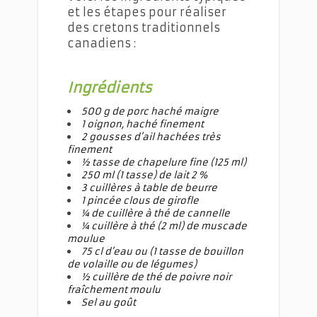
et les étapes pour réaliser
des cretons traditionnels
canadiens :
Ingrédients
500 g
de porc haché maigre
1 oignon, haché finement
2 gousses d’ail hachées très
finement
½ tasse de chapelure fine (125 ml)
250 ml (1 tasse) de lait 2 %
3 cuillères à table de beurre
1 pincée clous de girofle
¼ de cuillère à thé de cannelle
¼ cuillère à thé (2 ml) de muscade
moulue
75 cl d’eau ou (1 tasse de bouillon
de volaille ou de légumes)
½ cuillère de thé de poivre noir
fraîchement moulu
Sel au goût