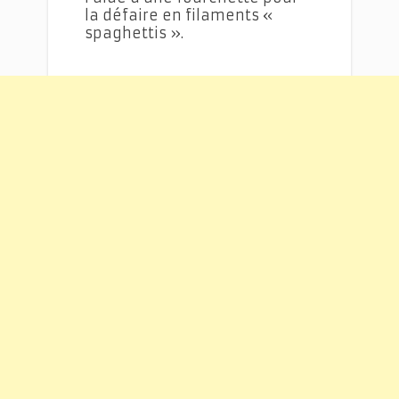
la défaire en filaments «
spaghettis ».