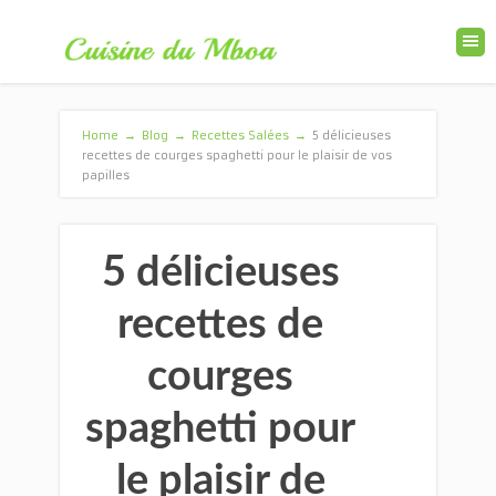
Home
→
Blog
→
Recettes Salées
→
5 délicieuses
recettes de courges spaghetti pour le plaisir de vos
papilles
5 délicieuses
recettes de
courges
spaghetti pour
le plaisir de