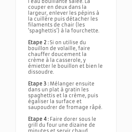
l'eau bouillante salée. La
couper en deux dans la
largeur, enlever les pépins à
la cuillère puis détacher les
filaments de chair (les
'spaghettis') à la fourchette.
Etape 2 :
Si on utilise du
bouillon de volaille, faire
chauffer doucement la
crème à la casserole, y
émietter le bouillon et bien le
dissoudre.
Etape 3 :
Mélanger ensuite
dans un plat à gratin les
spaghettis et la crème, puis
égaliser la surface et
saupoudrer de fromage râpé.
Etape 4 :
Faire dorer sous le
grill du four une dizaine de
minutes et servir chaud.