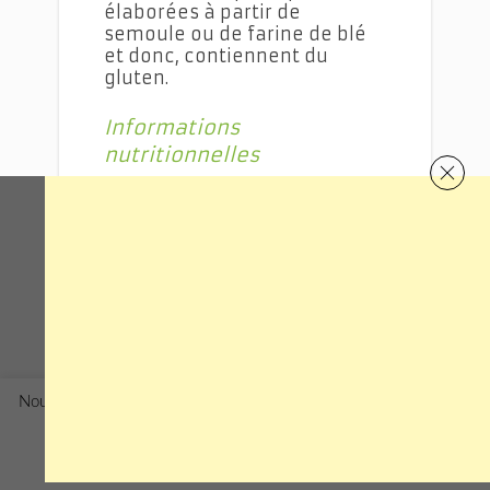
élaborées à partir de
semoule ou de farine de blé
et donc, contiennent du
gluten.
Informations
nutritionnelles
Valeur pour 100 grammes
Calories 31
Lipides 0,6 g
Acides gras saturés 0,1 g
Acides gras poly-insaturés 0,2
g
Nous utilisons des cookies pour améliorer votre expérience sur ce
site en vous proposant des offres adaptées à vos besoins
Acides gras mono insaturés 0
spécifiques.
En savoir plus
Rejeter
Accepter
g