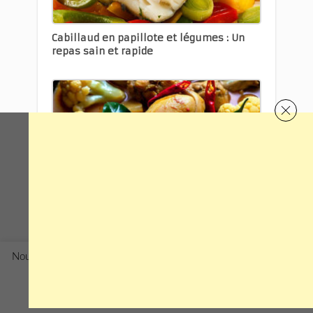
Cabillaud en papillote et légumes : Un
repas sain et rapide
Le Curry de Chou-fleur au Poulet
Nous utilisons des cookies pour améliorer votre expérience sur ce
site en vous proposant des offres adaptées à vos besoins
spécifiques.
En savoir plus
Rejeter
Accepter
0 comments