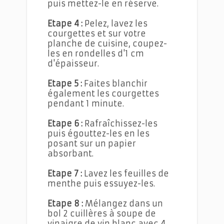
puis mettez-le en réserve.
Etape 4 :
Pelez, lavez les
courgettes et sur votre
planche de cuisine, coupez-
les en rondelles d'1 cm
d'épaisseur.
Etape 5 :
Faites blanchir
également les courgettes
pendant 1 minute.
Etape 6 :
Rafraîchissez-les
puis égouttez-les en les
posant sur un papier
absorbant.
Etape 7 :
Lavez les feuilles de
menthe puis essuyez-les.
Etape 8 :
Mélangez dans un
bol 2 cuillères à soupe de
vinaigre de vin blanc avec 4