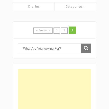
Charles
Categories ↓
3
« Previous
1
2