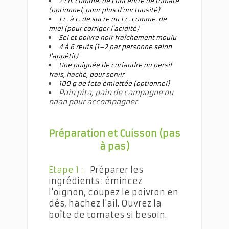
2 ch. comme. de concentré de tomate
(optionnel, pour plus d'onctuosité)
1 c. à c. de sucre ou 1 c. comme. de
miel (pour corriger l'acidité)
Sel et poivre noir fraîchement moulu
4 à 6 œufs (1–2 par personne selon
l'appétit)
Une poignée de coriandre ou persil
frais, haché, pour servir
100 g de feta émiettée (optionnel)
Pain pita, pain de campagne ou
naan pour accompagner
Préparation et Cuisson (pas
à pas)
Etape 1 :
Préparer les
ingrédients : émincez
l'oignon, coupez le poivron en
dés, hachez l'ail. Ouvrez la
boîte de tomates si besoin.