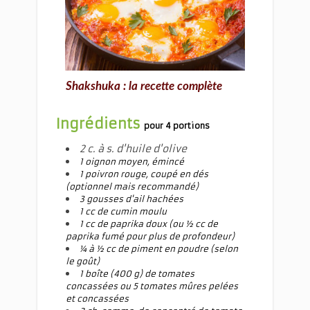
Shakshuka la recette complète
Shakshuka : la recette complète
Ingrédients
pour 4 portions
2 c. à s. d'huile d'olive
1 oignon moyen, émincé
1 poivron rouge, coupé en dés
(optionnel mais recommandé)
3 gousses d'ail hachées
1 cc de cumin moulu
1 cc de paprika doux (ou ½ cc de
paprika fumé pour plus de profondeur)
¼ à ½ cc de piment en poudre (selon
le goût)
1 boîte (400 g) de tomates
concassées ou 5 tomates mûres pelées
et concassées