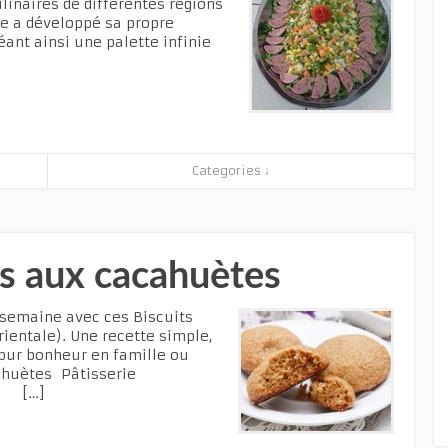
ulinaires de différentes régions
e a développé sa propre
éant ainsi une palette infinie
Categories ↓
ns aux cacahuètes
 semaine avec ces Biscuits
ientale). Une recette simple,
pur bonheur en famille ou
ahuètes Pâtisserie
 […]