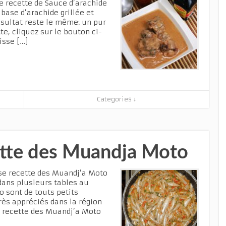
e recette de Sauce d’arachide
 base d’arachide grillée et
ésultat reste le même: un pur
e, cliquez sur le bouton ci-
isse […]
Categories ↓
cette des Muandja Moto
use recette des Muandj’a Moto
e dans plusieurs tables au
o sont de touts petits
rès appréciés dans la région
e recette des Muandj’a Moto