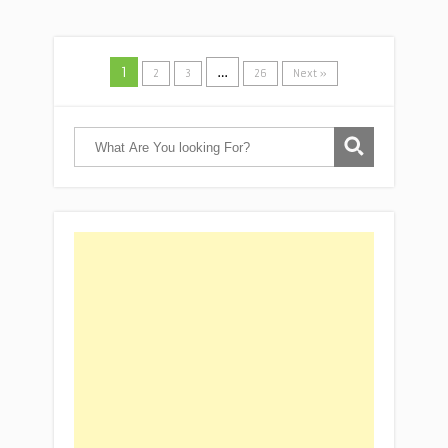
1
…
2
3
26
Next »