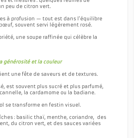
 et mesurés : quelques feuilles de
n peu de citron vert.
s à profusion — tout est dans l’équilibre
u bœuf, souvent servi légèrement rosé.
riété, une soupe raffinée qui célèbre la
a générosité et la couleur
ient une fête de saveurs et de textures.
sé, est souvent plus sucré et plus parfumé,
 cannelle, la cardamome ou la badiane.
bol se transforme en festin visuel.
îches : basilic thaï, menthe, coriandre, des
nt, du citron vert, et des sauces variées