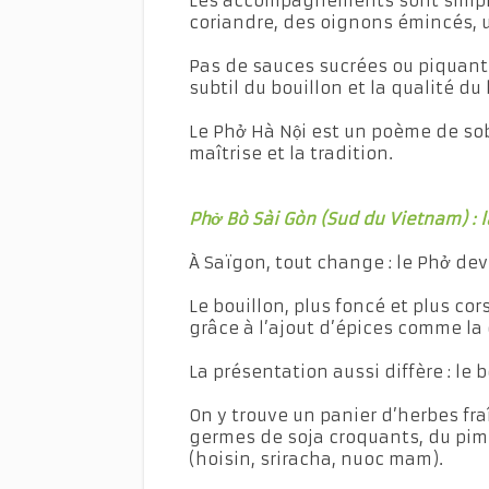
Les accompagnements sont simples
coriandre, des oignons émincés, u
Pas de sauces sucrées ou piquante
subtil du bouillon et la qualité d
Le Phở Hà Nội est un poème de sob
maîtrise et la tradition.
Phở Bò Sài Gòn (Sud du Vietnam) : l
À Saïgon, tout change : le Phở dev
Le bouillon, plus foncé et plus cor
grâce à l’ajout d’épices comme la
La présentation aussi diffère : le 
On y trouve un panier d’herbes fra
germes de soja croquants, du pime
(hoisin, sriracha, nuoc mam).