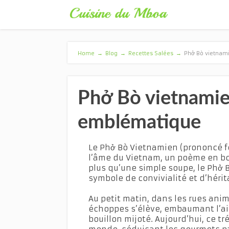
Home
→
Blog
→
Recettes Salées
→
Phở Bò vietnam
Phở Bò vietnamien
emblématique
Le Phở Bò Vietnamien (prononcé fe
l’âme du Vietnam, un poème en bo
plus qu’une simple soupe, le Phở 
symbole de convivialité et d’héri
Au petit matin, dans les rues ani
échoppes s’élève, embaumant l’ai
bouillon mijoté. Aujourd’hui, ce tré