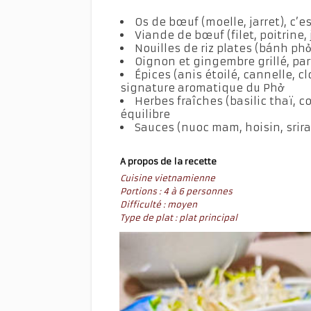
Os de bœuf (moelle, jarret), c’e
Viande de bœuf (filet, poitrine,
Nouilles de riz plates (bánh phở
Oignon et gingembre grillé, pa
Épices (anis étoilé, cannelle, 
signature aromatique du Phở
Herbes fraîches (basilic thaï, c
équilibre
Sauces (nuoc mam, hoisin, srira
A propos de la recette
Cuisine vietnamienne
Portions : 4 à 6 personnes
Difficulté : moyen
Type de plat : plat principal