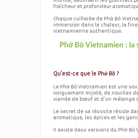
monde, séduisant les gourmets par
fraîcheur et profondeur aromatiqu
Chaque cuillerée de Phở Bò Vietn
immersion dans la chaleur, la fine
vietnamienne authentique.
Phở Bò Vietnamien : l
Qu’est-ce que le Phở Bò ?
Le Phở Bò Vietnamien est une soup
longuement mijoté, de nouilles de
viande de bœuf et d’un mélange d
Le secret de sa réussite réside dan
aromatique, les épices et les garn
Il existe deux versions du Phở Bò 