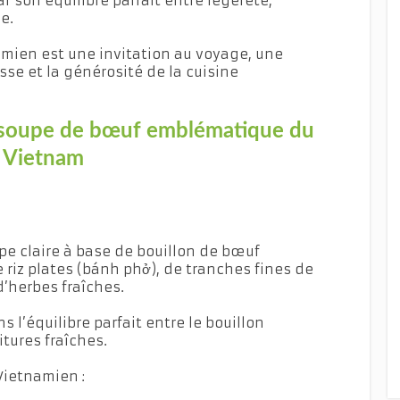
 son équilibre parfait entre légèreté,
e.
amien est une invitation au voyage, une
sse et la générosité de la cuisine
a soupe de bœuf emblématique du
Vietnam
e claire à base de bouillon de bœuf
 riz plates (bánh phở), de tranches fines de
’herbes fraîches.
s l’équilibre parfait entre le bouillon
itures fraîches.
Vietnamien :