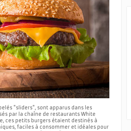
elés "sliders", sont apparus dans les
sés par la chaîne de restaurants White
e, ces petits burgers étaient destinés à
iques, faciles à consommer et idéales pour