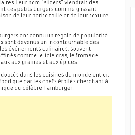
aires. Leur nom "sliders" viendrait des
ent ces petits burgers comme glissant
son de leur petite taille et de leur texture
burgers ont connu un regain de popularité
ls sont devenus un incontournable des
es événements culinaires, souvent
affinés comme le foie gras, le fromage
iaux aux graines et aux épices.
 adoptés dans les cuisines du monde entier,
food que par les chefs étoilés cherchant à
mique du célèbre hamburger.