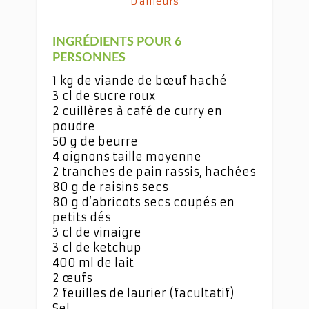
D'ailleurs
INGRÉDIENTS POUR 6
PERSONNES
1 kg de viande de bœuf haché
3 cl de sucre roux
2 cuillères à café de curry en
poudre
50 g de beurre
4 oignons taille moyenne
2 tranches de pain rassis, hachées
80 g de raisins secs
80 g d’abricots secs coupés en
petits dés
3 cl de vinaigre
3 cl de ketchup
400 ml de lait
2 œufs
2 feuilles de laurier (facultatif)
Sel