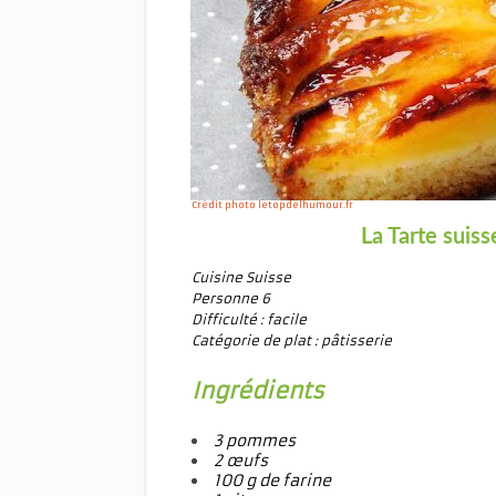
Crédit photo letopdelhumour.fr
La Tarte sui
Cuisine Suisse
Personne 6
Difficulté : facile
Catégorie de plat : pâtisserie
Ingrédients
3 pommes
2 œufs
100 g
de farine