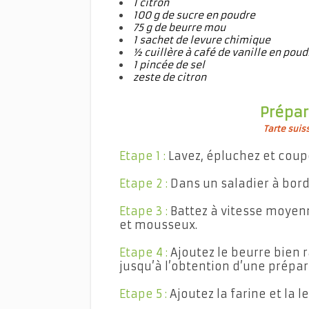
1 citron
100 g
de sucre en poudre
75 g
de beurre mou
1 sachet de levure chimique
½ cuillère à café de vanille en poud
1 pincée de sel
zeste de citron
Prépar
Tarte sui
Etape 1 :
Lavez, épluchez et coup
Etape 2 :
Dans un saladier à bords
Etape 3 :
Battez à vitesse moyen
et mousseux.
Etape 4 :
Ajoutez le beurre bien 
jusqu’à l’obtention d’une prép
Etape 5 :
Ajoutez la farine et la 