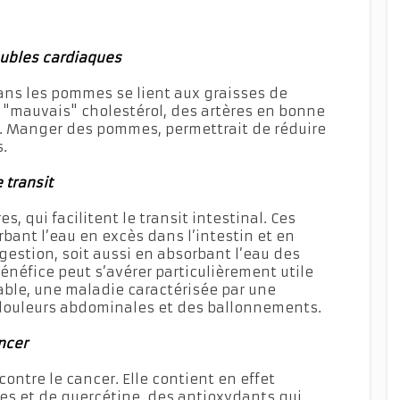
oubles cardiaques
dans les pommes se lient aux graisses de
du "mauvais" cholestérol, des artères en bonne
e. Manger des pommes, permettrait de réduire
.
 transit
s, qui facilitent le transit intestinal. Ces
bant l’eau en excès dans l’intestin et en
gestion, soit aussi en absorbant l’eau des
 bénéfice peut s’avérer particulièrement utile
able, une maladie caractérisée par une
s douleurs abdominales et des ballonnements.
ncer
ontre le cancer. Elle contient en effet
es et de quercétine, des antioxydants qui