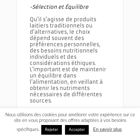
-Sélection et Équilibre
Qu'il s'agisse de produits
laitiers traditionnels ou
d'alternatives, le choix
dépend souvent des
préférences personnelles,
des besoins nutritionnels
individuels et des
considérations éthiques.
L'important est de maintenir
un équilibre dans
l'alimentation, en veillant à
obtenir les nutriments
nécessaires de différentes
sources.
Les produits laitiers et leurs
Nous utilisons des cookies pour améliorer votre expérience sur ce
alternatives peuvent tous
site en vous proposant des offres adaptées à vos besoins
deux jouer un rôle crucial
spécifiques.
En savoir plus
Rejeter
Accepter
dans une alimentation
équilibrée. Que l'on choisisse