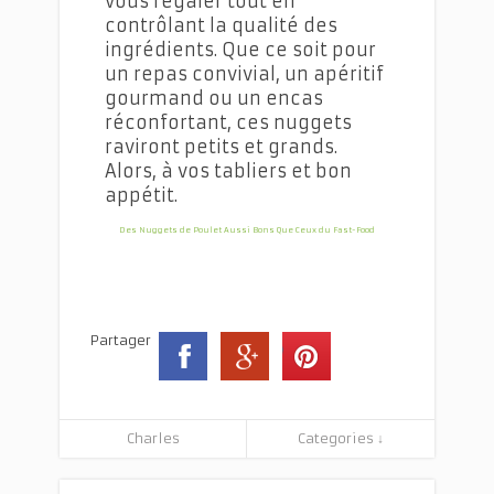
vous régaler tout en
contrôlant la qualité des
ingrédients. Que ce soit pour
un repas convivial, un apéritif
gourmand ou un encas
réconfortant, ces nuggets
raviront petits et grands.
Alors, à vos tabliers et bon
appétit.
Des Nuggets de Poulet Aussi Bons Que Ceux du Fast-Food
Partager
Charles
Categories ↓