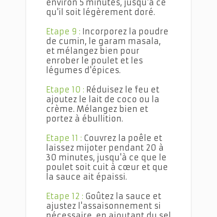
environ 5 minutes, jusqu'à ce
qu'il soit légèrement doré.
Etape 9 :
Incorporez la poudre
de cumin, le garam masala,
et mélangez bien pour
enrober le poulet et les
légumes d'épices.
Etape 10 :
Réduisez le feu et
ajoutez le lait de coco ou la
crème. Mélangez bien et
portez à ébullition.
Etape 11 :
Couvrez la poêle et
laissez mijoter pendant 20 à
30 minutes, jusqu'à ce que le
poulet soit cuit à cœur et que
la sauce ait épaissi.
Etape 12 :
Goûtez la sauce et
ajustez l'assaisonnement si
nécessaire, en ajoutant du sel