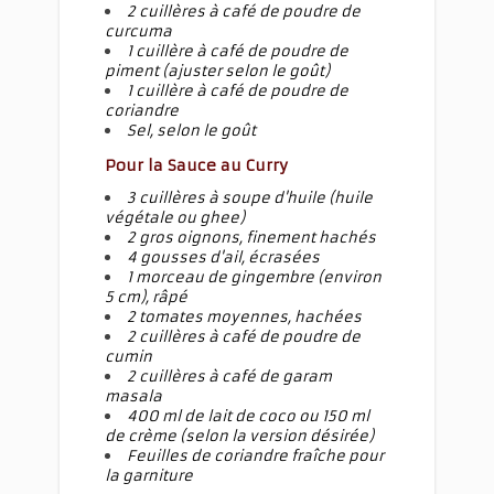
2 cuillères à café de poudre de
curcuma
1 cuillère à café de poudre de
piment (ajuster selon le goût)
1 cuillère à café de poudre de
coriandre
Sel, selon le goût
Pour la Sauce au Curry
3 cuillères à soupe d'huile (huile
végétale ou ghee)
2 gros oignons, finement hachés
4 gousses d'ail, écrasées
1 morceau de gingembre (environ
5 cm), râpé
2 tomates moyennes, hachées
2 cuillères à café de poudre de
cumin
2 cuillères à café de garam
masala
400 ml de lait de coco ou 150 ml
de crème (selon la version désirée)
Feuilles de coriandre fraîche pour
la garniture