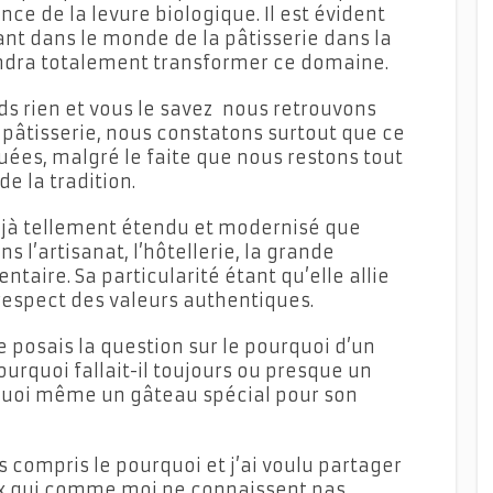
ce de la levure biologique. Il est évident
nt dans le monde de la pâtisserie dans la
ndra totalement transformer ce domaine.
ds rien et vous le savez nous retrouvons
a pâtisserie, nous constatons surtout que ce
uées, malgré le faite que nous restons tout
e la tradition.
éjà tellement étendu et modernisé que
s l’artisanat, l’hôtellerie, la grande
ntaire. Sa particularité étant qu’elle allie
 respect des valeurs authentiques.
e posais la question sur le pourquoi d’un
ourquoi fallait-il toujours ou presque un
rquoi même un gâteau spécial pour son
 compris le pourquoi et j’ai voulu partager
ux qui comme moi ne connaissent pas